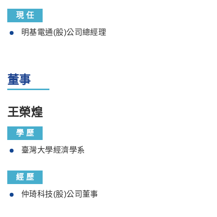
現 任
明基電通(股)公司總經理
董事
王榮煌
學 歷
臺灣大學經濟學系
經 歷
仲琦科技(股)公司董事