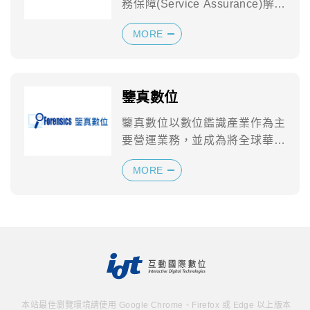
務保障(Service Assurance)解決
方案的領導...
MORE
鑒真數位
鑒真數位以數位鑑識產業作為主
要營運業務，並成為將全球華人
作為主要服務對象的專業「數位
MORE
證據鑑識」公司...
本站最佳瀏覽環境請使用 Google Chrome、Firefox 或 Edge 以上版本