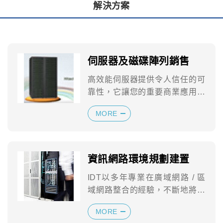
解決方案
伺服器及磁碟陣列銷售
高效能伺服器提供令人信任的可
靠性，它讓您的重要商業應用程
式隨時保持運作，以便您的 IT
MORE
人員得以專...
資訊網路環境規劃建置
IDT以多年專業在廣域網路 / 區
域網路整合的經驗，不斷地將新
的通訊技術及知識服務客戶，讓
MORE
客戶永遠...